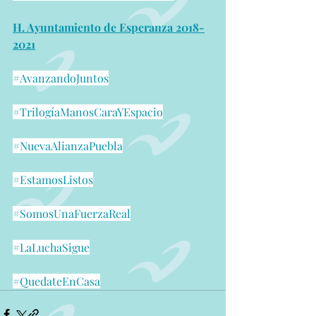
H. Ayuntamiento de Esperanza 2018-
2021
#AvanzandoJuntos
#TrilogíaManosCaraYEspacio
#NuevaAlianzaPuebla
#EstamosListos
#SomosUnaFuerzaReal
#LaLuchaSigue
#QuedateEnCasa