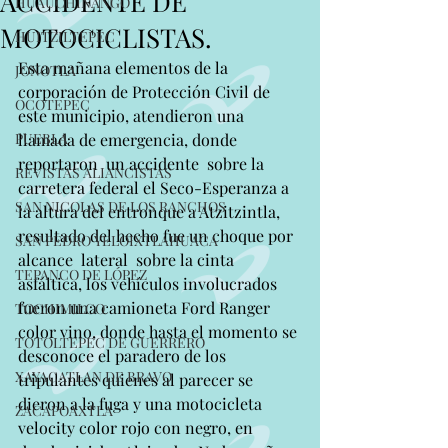
ACCIDENTE DE
HUAUCHINANGO
MOTOCICLISTAS.
HUITZILTEPEC
Esta mañana elementos de la 
JONOTLA
corporación de Protección Civil de 
OCOTEPEC
este municipio, atendieron una 
PUEBLA
llamada de emergencia, donde 
reportaron  un accidente  sobre la 
REVISTAS ALIANCISTAS
carretera federal el Seco-Esperanza a 
SAN NICOLAS DE LOS RANCHOS
la altura del entronque a Atzitzintla, 
resultado del hecho fue un choque por 
SAN PEDRO YELOIXTLAHUACA
alcance  lateral  sobre la cinta 
TEPANCO DE LÓPEZ
asfáltica, los vehículos involucrados 
fueron una camioneta Ford Ranger 
TOCHIMILCO
color vino, donde hasta el momento se 
TOTOLTEPEC DE GUERRERO
desconoce el paradero de los 
XAYACATLAN DE BRAVO
tripulantes quienes al parecer se 
dieron a la fuga y una motocicleta 
ZACAPOAXTLA
velocity color rojo con negro, en 