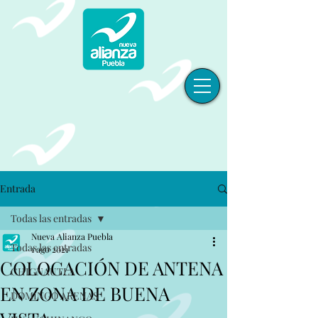
Entrada
Todas las entradas
Nueva Alianza Puebla
Todas las entradas
1 ago 2021
COLOCACIÓN DE ANTENA
CHIGNAUTLA
EN ZONA DE BUENA
DOMINGO ARENAS