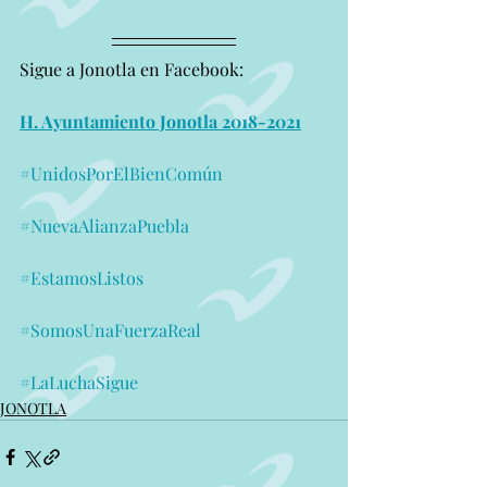
Sigue a Jonotla en Facebook:
H. Ayuntamiento Jonotla 2018-2021
#UnidosPorElBienComún
#NuevaAlianzaPuebla
#EstamosListos
#SomosUnaFuerzaReal
#LaLuchaSigue
JONOTLA