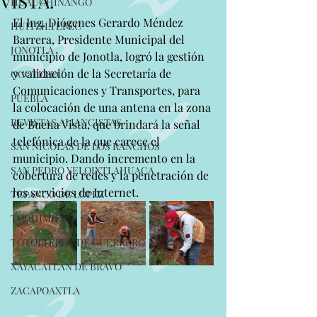
VISTA.
HUAUCHINANGO
El Ing. Diógenes Gerardo Méndez 
HUITZILTEPEC
Barrera, Presidente Municipal del 
JONOTLA
municipio de Jonotla, logró la gestión 
y validación de la Secretaría de 
OCOTEPEC
Comunicaciones y Transportes, para 
PUEBLA
la colocación de una antena en la zona 
REVISTAS ALIANCISTAS
de Buena Vista, que brindará la señal 
telefónica de la que carece el 
SAN NICOLAS DE LOS RANCHOS
municipio. Dando incremento en la 
SAN PEDRO YELOIXTLAHUACA
cobertura de redes y la penetración de 
los servicios de Internet.
TEPANCO DE LÓPEZ
TOCHIMILCO
TOTOLTEPEC DE GUERRERO
XAYACATLAN DE BRAVO
ZACAPOAXTLA