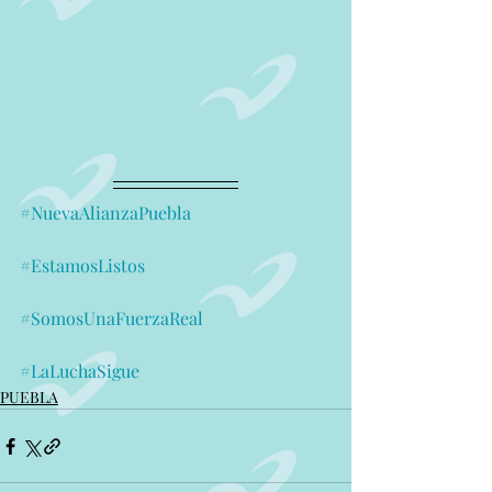
#NuevaAlianzaPuebla
#EstamosListos
#SomosUnaFuerzaReal
#LaLuchaSigue
PUEBLA