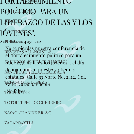
FORTALECIMIENTO
HUAUCHINANGO
POLÍTICO PARA UN
HUITZILTEPEC
LIDERAZGO DE LAS Y LOS
JONOTLA
JÓVENES".
OCOTEPEC
Actualizado:
PUEBLA
4 ago 2021
No te pierdas nuestra conferencia de 
REVISTAS ALIANCISTAS
el "fortalecimiento político para un 
SAN NICOLAS DE LOS RANCHOS
liderazgo de las y los jóvenes" , el día 
de mañana, en nuestras oficinas 
SAN PEDRO YELOIXTLAHUACA
estatales: Calle 33 Norte No. 2412, Col. 
TEPANCO DE LÓPEZ
Valle Dorado, Puebla 
¡No faltes!
TOCHIMILCO
TOTOLTEPEC DE GUERRERO
XAYACATLAN DE BRAVO
ZACAPOAXTLA