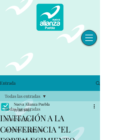
Entrada
Todas las entradas
Nueva Alianza Puebla
Todas las entradas
22 jul 2021
INVITACIÓN A LA
CHIGNAUTLA
CONFERENCIA "EL
DOMINGO ARENAS