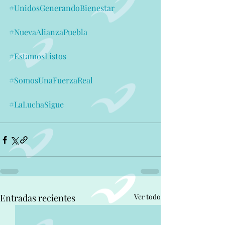
#UnidosGenerandoBienestar
#NuevaAlianzaPuebla
#EstamosListos
#SomosUnaFuerzaReal
#LaLuchaSigue
Entradas recientes
Ver todo