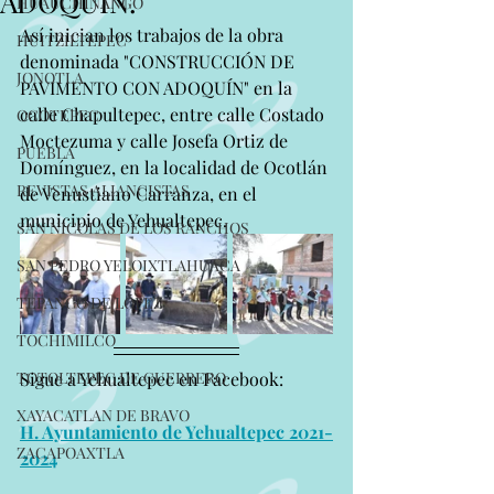
ADOQUIN.
HUAUCHINANGO
Así inician los trabajos de la obra 
HUITZILTEPEC
denominada "CONSTRUCCIÓN DE 
JONOTLA
PAVIMENTO CON ADOQUÍN" en la 
calle Chapultepec, entre calle Costado 
OCOTEPEC
Moctezuma y calle Josefa Ortiz de 
PUEBLA
Domínguez, en la localidad de Ocotlán 
REVISTAS ALIANCISTAS
de Venustiano Carranza, en el 
municipio de Yehualtepec.
SAN NICOLAS DE LOS RANCHOS
SAN PEDRO YELOIXTLAHUACA
TEPANCO DE LÓPEZ
TOCHIMILCO
TOTOLTEPEC DE GUERRERO
Sigue a Yehualtepec en Facebook:
XAYACATLAN DE BRAVO
H. Ayuntamiento de Yehualtepec 2021-
ZACAPOAXTLA
2024