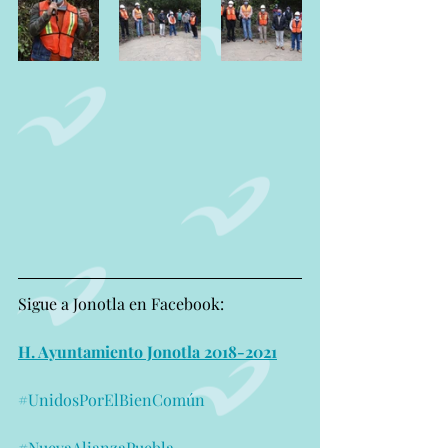
Sigue a Jonotla en Facebook:
H. Ayuntamiento Jonotla 2018-2021
#UnidosPorElBienComún
#NuevaAlianzaPuebla