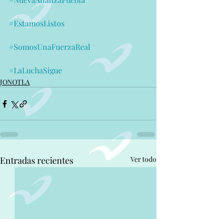
#EstamosListos
#SomosUnaFuerzaReal
#LaLuchaSigue
JONOTLA
Entradas recientes
Ver todo