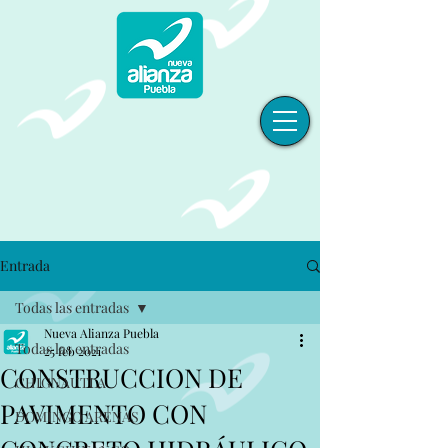
Entrada
Todas las entradas
Nueva Alianza Puebla
Todas las entradas
25 feb 2021
CONSTRUCCION DE
CHIGNAUTLA
PAVIMENTO CON
DOMINGO ARENAS