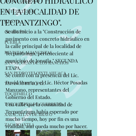
CONCRETO HIDRÁULICO
HUAUCHINANGO
EN LA LOCALIDAD DE
HUITZILTEPEC
TECPANTZINGO".
JONOTLA
Se dio inicio a la "Construcción de 
OCOTEPEC
pavimento con concreto hidráulico en 
PUEBLA
la calle principal de la localidad de 
REVISTAS ALIANCISTAS
Tecpantzingo, perteneciente al 
municipio de Jonotla." SEGUNDA 
SAN NICOLAS DE LOS RANCHOS
ETAPA.
SAN PEDRO YELOIXTLAHUACA
Se contó con la presencia del Lic. 
David Huerta y el Lic. Héctor Posadas 
TEPANCO DE LÓPEZ
Manzano, representantes del 
TOCHIMILCO
Gobierno del Estado.
TOTOLTEPEC DE GUERRERO
Una calle que la comunidad de 
Tecpantzingo había esperado por 
XAYACATLAN DE BRAVO
mucho tiempo, hoy por fin es una 
ZACAPOAXTLA
realidad, aún queda mucho por hacer.