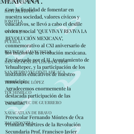
MEXICANA".
HUAUCHINANGO
Con la finalidad de fomentar en 
HUITZILTEPEC
nuestra sociedad, valores cívicos y 
JONOTLA
educativos, se llevó a cabo el desfile 
cívico y social "QUE VIVA Y REVIVA LA 
OCOTEPEC
REVOLUCIÓN MEXICANA", 
PUEBLA
conmemorativo al CXI aniversario de 
REVISTAS ALIANCISTAS
los inicios de la revolución mexicana.
Encabezado por el H. Ayuntamiento de 
SAN NICOLAS DE LOS RANCHOS
Yehualtepec, y la participación de los 
SAN PEDRO YELOIXTLAHUACA
institutos educativos de nuestro 
municipio.
TEPANCO DE LÓPEZ
Agradecemos enormemente la 
TOCHIMILCO
destacada participación de las 
TOTOLTEPEC DE GUERRERO
escuelas:
XAYACATLAN DE BRAVO
Preescolar Fernando Móntes de Óca
ZACAPOAXTLA
Primaria Mártires de la Revolución
Secundaria Prof. Francisco Javier 