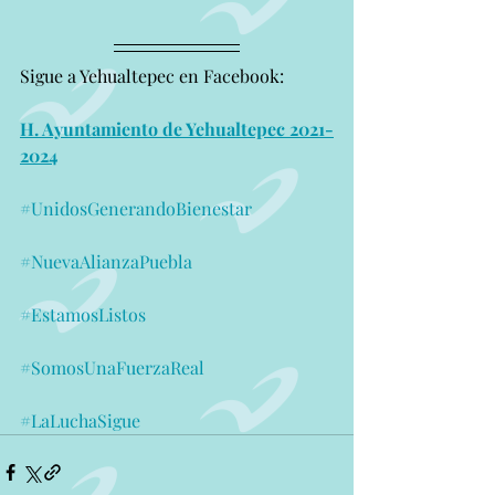
Sigue a Yehualtepec en Facebook:
H. Ayuntamiento de Yehualtepec 2021-
2024
#UnidosGenerandoBienestar
#NuevaAlianzaPuebla
#EstamosListos
#SomosUnaFuerzaReal
#LaLuchaSigue