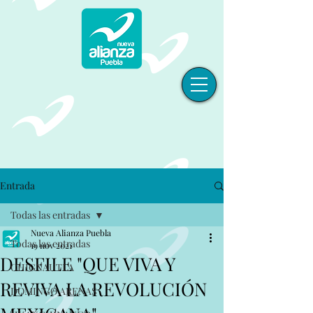
Entrada
Todas las entradas
Nueva Alianza Puebla
Todas las entradas
19 nov 2021
DESFILE "QUE VIVA Y
CHIGNAUTLA
REVIVA LA REVOLUCIÓN
DOMINGO ARENAS