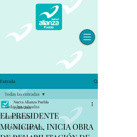
Entrada
Todas las entradas
Nueva Alianza Puebla
Todas las entradas
23 feb 2021
EL PRESIDENTE
CHIGNAUTLA
MUNICIPAL, INICIA OBRA
DOMINGO ARENAS