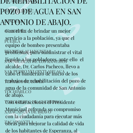
DE REHABILITACIÓN DE
HUAUCHINANGO
POZO DE AGUA EN SAN
HUITZILTEPEC
ANTONIO DE ABAJO.
JONOTLA
Con el fin de brindar un mejor 
OCOTEPEC
servicio a la población, ya que el 
PUEBLA
equipo de bombeo presentaba 
REVISTAS ALIANCISTAS
problemas, para suministrar el vital 
líquido a los pobladores, ante ello  el 
SAN NICOLAS DE LOS RANCHOS
alcalde, Dr. Carlos Pacheco, llevo a 
SAN PEDRO YELOIXTLAHUACA
cabo el banderazo de inicio de los 
trabajos de rehabilitación del pozo de 
TEPANCO DE LÓPEZ
agua de la comunidad de San Antonio 
TOCHIMILCO
de abajo. 
TOTOLTEPEC DE GUERRERO
Con estas acciones el Presidente 
Municipal refrenda su compromiso 
XAYACATLAN DE BRAVO
con la ciudadanía para ejecutar más 
ZACAPOAXTLA
obras para mejorar la calidad de vida 
de los habitantes de Esperanza, al 