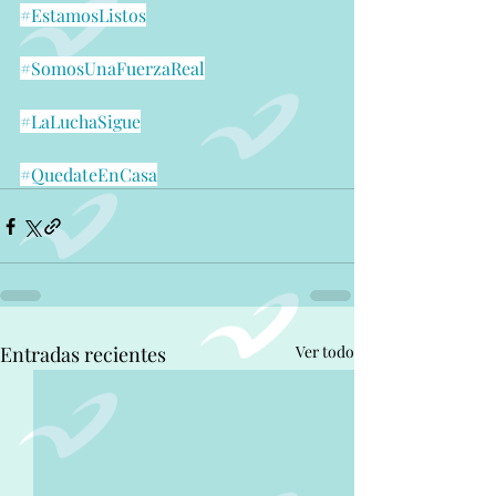
#EstamosListos
#SomosUnaFuerzaReal
#LaLuchaSigue
#QuedateEnCasa
Entradas recientes
Ver todo