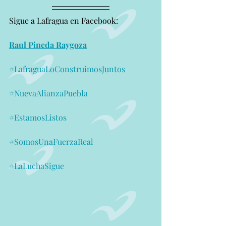
Sigue a Lafragua en Facebook:
Raul Pineda Raygoza
#LafraguaLoConstruimosJuntos
#NuevaAlianzaPuebla
#EstamosListos
#SomosUnaFuerzaReal
#LaLuchaSigue