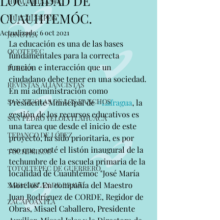
LOCALIDAD DE
HUAUCHINANGO
CUAUHTEMÓC.
HUITZILTEPEC
Actualizado:
6 oct 2021
JONOTLA
La educación es una de las bases 
OCOTEPEC
fundamentales para la correcta 
función e interacción que un 
PUEBLA
ciudadano debe tener en una sociedad. 
REVISTAS ALIANCISTAS
En mi administración como 
SAN NICOLAS DE LOS RANCHOS
Presidente Municipal de 
#Lafragua
, la 
gestión de los recursos educativos es 
SAN PEDRO YELOIXTLAHUACA
una tarea que desde el inicio de este 
TEPANCO DE LÓPEZ
proyecto, ha sido prioritaria, es por 
eso que, corté el listón inaugural de la 
TOCHIMILCO
techumbre de la escuela primaria de la 
TOTOLTEPEC DE GUERRERO
localidad de Cuauhtémoc "José María 
Morelos" En compañía del Maestro 
XAYACATLAN DE BRAVO
Juan Rodríguez de CORDE, Regidor de 
ZACAPOAXTLA
Obras, Misael Caballero, Presidente 