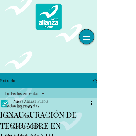
Entrada
Todas las entradas
Nueva Alianza Puebla
Todas las entradas
21 sept 2021
IGNAUGURACIÓN DE
CHIGNAUTLA
TECHUMBRE EN
DOMINGO ARENAS