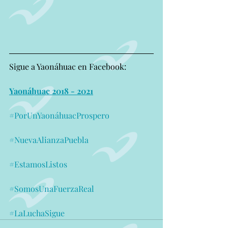
Sigue a Yaonáhuac en Facebook:
Yaonáhuac 2018 - 2021
#PorUnYaonáhuacProspero
#NuevaAlianzaPuebla
#EstamosListos
#SomosUnaFuerzaReal
#LaLuchaSigue