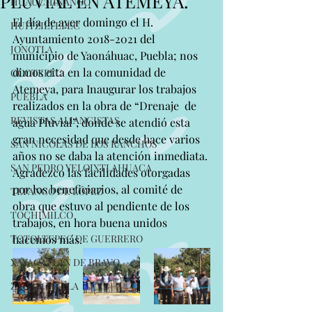
PLUVIAL EN ATEMEYA.
HUAUCHINANGO
El día de ayer domingo el H. 
HUITZILTEPEC
Ayuntamiento 2018-2021 del 
JONOTLA
municipio de Yaonáhuac, Puebla; nos 
dimos cita en la comunidad de 
OCOTEPEC
Atemeya, para Inaugurar los trabajos 
PUEBLA
realizados en la obra de “Drenaje  de 
REVISTAS ALIANCISTAS
agua Pluvial”, donde se atendió esta 
gran necesidad que desde hace varios 
SAN NICOLAS DE LOS RANCHOS
años no se daba la atención inmediata.
SAN PEDRO YELOIXTLAHUACA
Agradezco las facilidades otorgadas 
por los beneficiarios, al comité de 
TEPANCO DE LÓPEZ
obra que estuvo al pendiente de los 
TOCHIMILCO
trabajos, en hora buena unidos 
TOTOLTEPEC DE GUERRERO
hacemos más.
XAYACATLAN DE BRAVO
ZACAPOAXTLA