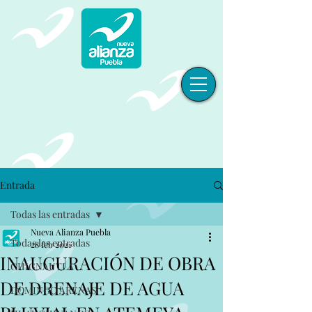
Entrada
Todas las entradas
Nueva Alianza Puebla
Todas las entradas
28 feb 2021
INAUGURACIÓN DE OBRA
CHIGNAUTLA
DE DRENAJE DE AGUA
DOMINGO ARENAS