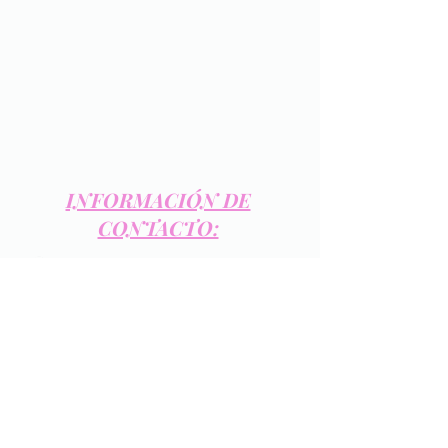
INFORMACIÓN DE
CONTACTO:
Teléfono de oficina:
(222) 2 43 00 29
Horario de atención
:
Lunes a Viernes de 10:00 am
a 6:00 pm