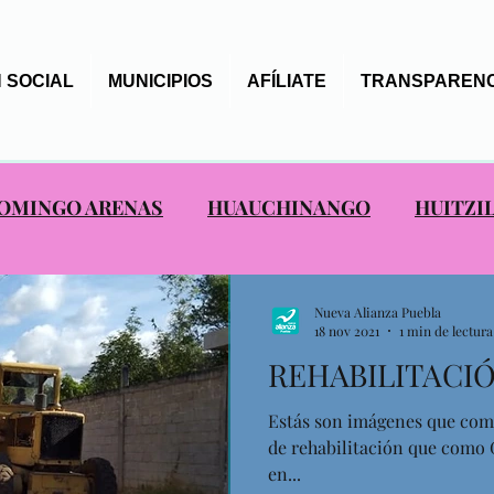
 SOCIAL
MUNICIPIOS
AFÍLIATE
TRANSPARENC
OMINGO ARENAS
HUAUCHINANGO
HUITZI
S ALIANCISTAS
SAN NICOLAS DE LOS RANCHO
Nueva Alianza Puebla
18 nov 2021
1 min de lectura
REHABILITACIÓ
EPANCO DE LÓPEZ
TOCHIMILCO
TOTOLTE
Estás son imágenes que comp
de rehabilitación que como
AXTLA
en...