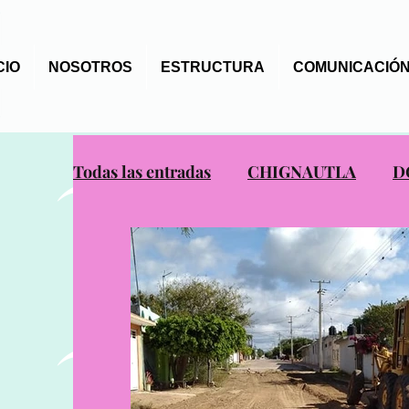
CIO
NOSOTROS
ESTRUCTURA
COMUNICACIÓN
Todas las entradas
CHIGNAUTLA
D
OCOTEPEC
PUEBLA
REVISTA
SAN PEDRO YELOIXTLAHUACA
T
XAYACATLAN DE BRAVO
ZACAPO