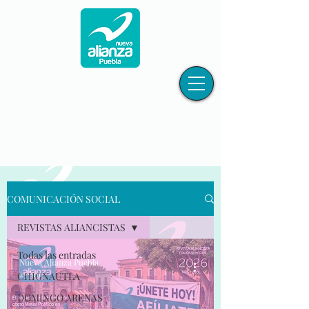
COMUNICACIÓN SOCIAL
REVISTAS ALIANCISTAS
Todas las entradas
Nueva Alianza Puebla
25 jun
CHIGNAUTLA
DOMINGO ARENAS