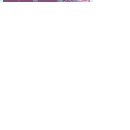
Nueva Alianza Puebla
4 jun 2024
SEGUNDA REVISTA
TRIMESTRAL 2024.
1
/
4