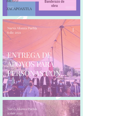
BRAVO
ZACAPOAXTLA
Nueva Alianza Puebla
6 dic 2021
ENTREGA DE
APOYOS PARA
PERSONAS CON
DISCAPACIDAD.
Nueva Alianza Puebla
15 nov 2021