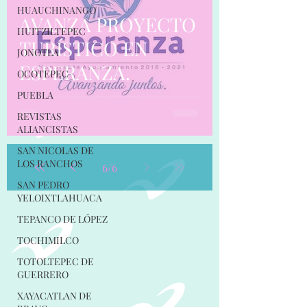
HUAUCHINANGO
AVANZA PROYECTO
HUITZILTEPEC
TURÍSTICO EN
JONOTLA
ESPERANZA.
OCOTEPEC
PUEBLA
REVISTAS
ALIANCISTAS
SAN NICOLAS DE
LOS RANCHOS
6
/
6
SAN PEDRO
YELOIXTLAHUACA
TEPANCO DE LÓPEZ
TOCHIMILCO
TOTOLTEPEC DE
GUERRERO
XAYACATLAN DE