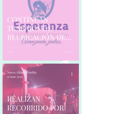
EDUCATIVAS.
CONTINÚAN
TRABAJOS DE
REUBICACIÓN DE
POSTES DE LUZ EN
LA COLONIA
FERROCARRILERA.
Nueva Alianza Puebla
17 mar 2021
REALIZAN
RECORRIDO POR