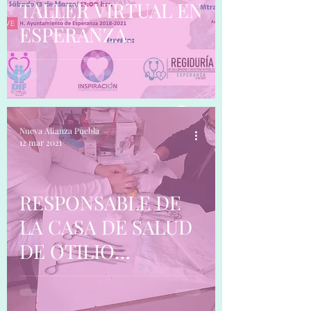
TALLER VIRTUAL EN
ESPERANZA.
Nueva Alianza Puebla
12 mar 2021
RESPONSABLE DE
LA CASA DE SALUD
DE OTILIO
MONTAÑO RECIBE
CAPACITACIÓN