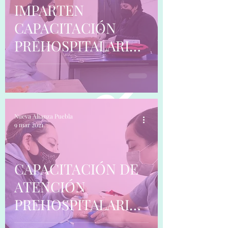
IMPARTEN
CAPACITACIÓN
PREHOSPITALARIA
A ENCARGADA DE
CASA DE SALUD DE
LA PUERTA.
Nueva Alianza Puebla
9 mar 2021
CAPACITACIÓN DE
ATENCIÓN
PREHOSPITALARIA
A ENCARGADA DE