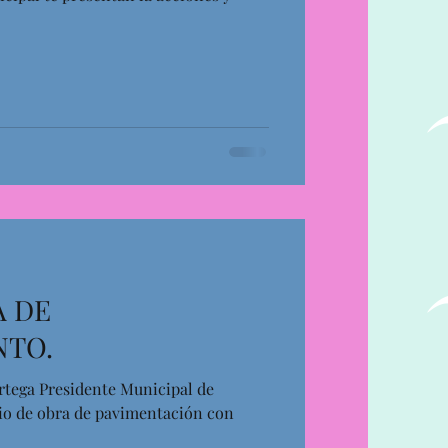
A DE
NTO.
rtega Presidente Municipal de
cio de obra de pavimentación con