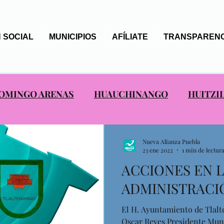
 SOCIAL
MUNICIPIOS
AFÍLIATE
TRANSPARENC
OMINGO ARENAS
HUAUCHINANGO
HUITZI
S ALIANCISTAS
SAN NICOLAS DE LOS RANCHO
Nueva Alianza Puebla
23 ene 2022
1 min de lectur
ACCIONES EN 
EPANCO DE LÓPEZ
TOCHIMILCO
TOTOLTE
ADMINISTRACI
El H. Ayuntamiento de Tlalt
AXTLA
Oscar Reyes Presidente Muni