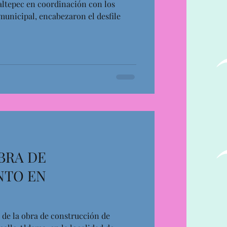
ltepec en coordinación con los
municipal, encabezaron el desfile
BRA DE
NTO EN
a de la obra de construcción de