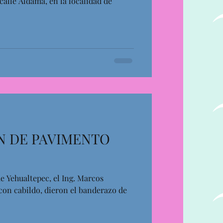
alle Aldama, en la localidad de
 DE PAVIMENTO
de Yehualtepec, el Ing. Marcos
con cabildo, dieron el banderazo de