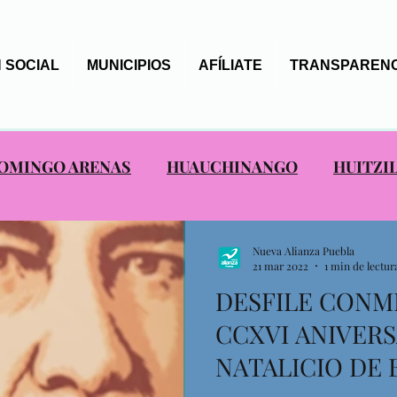
 SOCIAL
MUNICIPIOS
AFÍLIATE
TRANSPARENC
OMINGO ARENAS
HUAUCHINANGO
HUITZI
S ALIANCISTAS
SAN NICOLAS DE LOS RANCHO
Nueva Alianza Puebla
21 mar 2022
1 min de lectur
DESFILE CONM
EPANCO DE LÓPEZ
TOCHIMILCO
TOTOLTE
CCXVI ANIVERS
NATALICIO DE 
AXTLA