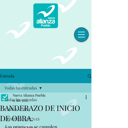
Entrada
Todas las entradas
Nueva Alianza Puebla
Todas las entradas
17 dic 2021
BANDERAZO DE INICIO
CHIGNAUTLA
DE OBRA.
DOMINGO ARENAS
Las promesas se cumplen. 