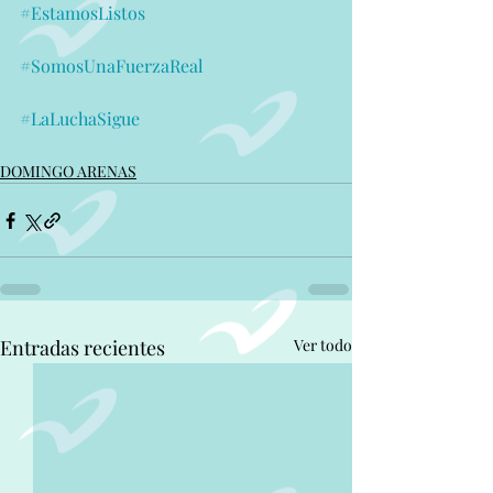
#EstamosListos
#SomosUnaFuerzaReal
#LaLuchaSigue
DOMINGO ARENAS
Entradas recientes
Ver todo