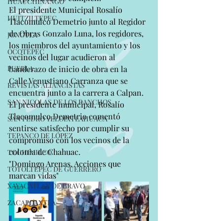
HUAUCHINANGO
El presidente Municipal Rosalío 
HUITZILTEPEC
Tlacomulco Demetrio junto al Regidor 
de Obras Gonzalo Luna, los regidores, 
JONOTLA
los miembros del ayuntamiento y los 
OCOTEPEC
vecinos del lugar acudieron al 
PUEBLA
banderazo de inicio de obra en la 
Calle Venustiano Carranza que se 
REVISTAS ALIANCISTAS
encuentra junto a la carrera a Calpan. 
SAN NICOLAS DE LOS RANCHOS
El presidente municipal, Rosalío 
Tlacomulco Demetrio comentó 
SAN PEDRO YELOIXTLAHUACA
sentirse satisfecho por cumplir su 
TEPANCO DE LÓPEZ
compromiso con los vecinos de la 
colonia de Chahuac.
TOCHIMILCO
"Domingo Arenas, Acciones que 
TOTOLTEPEC DE GUERRERO
marcan vidas"
XAYACATLAN DE BRAVO
ZACAPOAXTLA