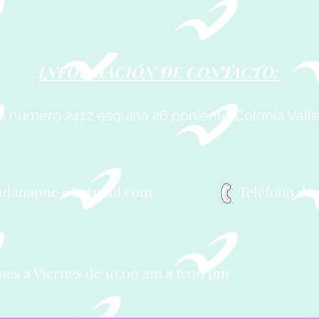
INFORMACIÓN DE CONTACTO:
TREGA DE OBRA DE
INICIO DE OBRA D
OQUINAMIENTO EN
ADOQUINAMIENT
SPECTORÍA DE
te número 2412 esquina 26 poniente Colonia Vall
ANCISCO I MADERO.
ndanapue@hotmail.com
Teléfono de 
nes a Viernes de 10:00 am a 6:00 pm