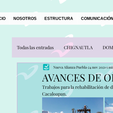
CIO
NOSOTROS
ESTRUCTURA
COMUNICACIÓN
Todas las entradas
CHIGNAUTLA
DOM
JONOTLA
OCOTEPEC
PUEBLA
Nueva Alianza Puebla
24 nov 2021
1 mi
AVANCES DE O
Trabajos para la rehabilitación de d
SAN NICOLAS DE LOS RANCHOS
SA
Cacaloapan.
TOCHIMILCO
TOTOLTEPEC DE GU