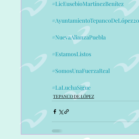
#LicEusebioMartínezBenítez
#AyuntamientoTepancoDeLópez20
#NuevaAlianzaPuebla
#EstamosListos
#SomosUnaFuerzaReal
#LaLuchaSigue
TEPANCO DE LÓPEZ