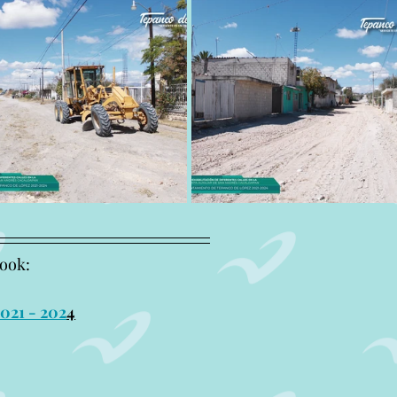
book:
021 - 202
4