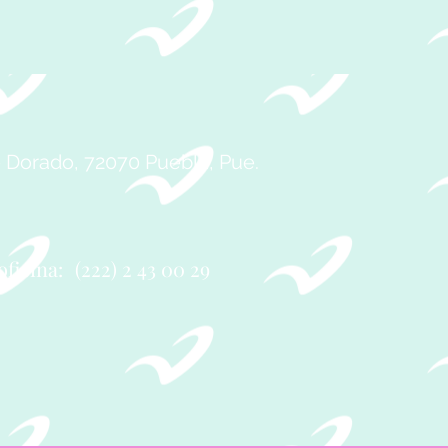
E
O.
e Dorado, 72070 Puebla, Pue.
oficina:
(222) 2 43 00 29