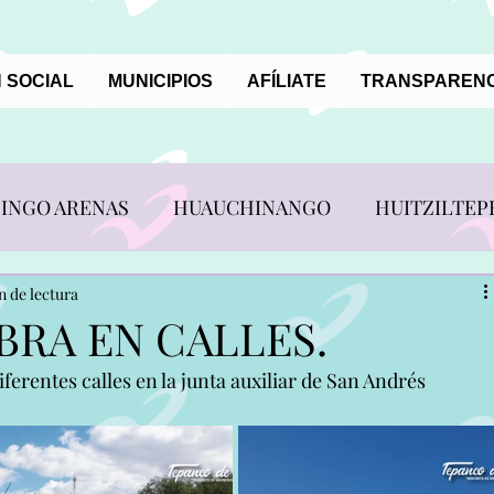
 SOCIAL
MUNICIPIOS
AFÍLIATE
TRANSPARENC
INGO ARENAS
HUAUCHINANGO
HUITZILTEP
REVISTAS ALIANCISTAS
n de lectura
BRA EN CALLES.
iferentes calles en la junta auxiliar de San Andrés 
N PEDRO YELOIXTLAHUACA
TEPANCO DE LÓPEZ
ERRERO
XAYACATLAN DE BRAVO
ZACAPOAXTL