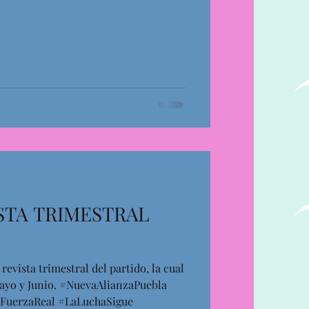
STA TRIMESTRAL
evista trimestral del partido, la cual
Mayo y Junio. #NuevaAlianzaPuebla
FuerzaReal #LaLuchaSigue