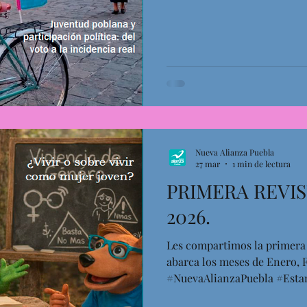
Nueva Alianza Puebla
27 mar
1 min de lectura
PRIMERA REVI
2026.
Les compartimos la primera r
abarca los meses de Enero, 
#NuevaAlianzaPuebla #Est
#LaLuchaSigue