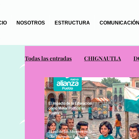
CIO
NOSOTROS
ESTRUCTURA
COMUNICACIÓN
Todas las entradas
CHIGNAUTLA
D
OCOTEPEC
PUEBLA
REVISTA
SAN PEDRO YELOIXTLAHUACA
T
XAYACATLAN DE BRAVO
ZACAPO