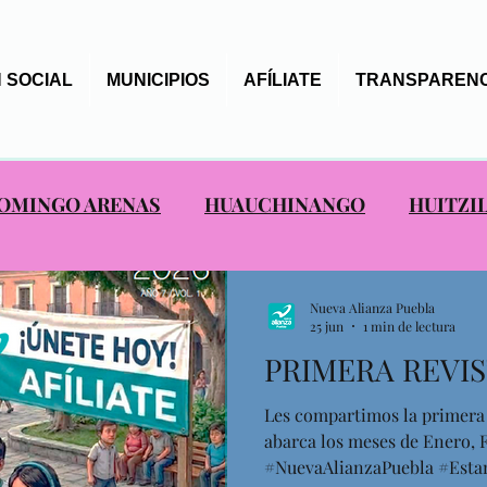
 SOCIAL
MUNICIPIOS
AFÍLIATE
TRANSPARENC
OMINGO ARENAS
HUAUCHINANGO
HUITZI
S ALIANCISTAS
SAN NICOLAS DE LOS RANCHO
Nueva Alianza Puebla
25 jun
1 min de lectura
PRIMERA REVIS
EPANCO DE LÓPEZ
TOCHIMILCO
TOTOLTE
Les compartimos la primera r
abarca los meses de Enero, F
AXTLA
#NuevaAlianzaPuebla #Est