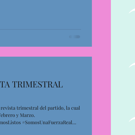
STA TRIMESTRAL
evista trimestral del partido, la cual
Febrero y Marzo.
amosListos #SomosUnaFuerzaReal