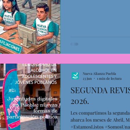
#LaLuchaSigue
Nueva Alianza Puebla
23 jun
1 min de lectura
SEGUNDA REVI
2026.
Les compartimos la segunda r
abarca los meses de Abril, 
#EstamosListos #SomosUna