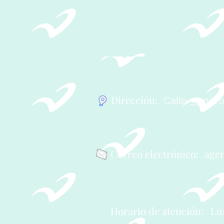
PRIMERA REVISTA
SE
SEMESTRAL 2026.
TRI
Dirección:
Calle 33 nor
Correo
electrónico:
age
Horario de atención
:
Lu