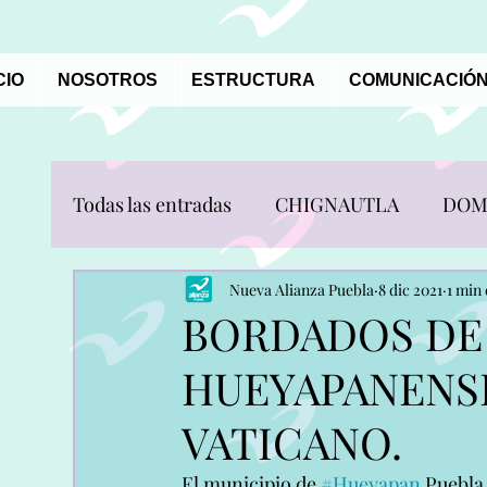
CIO
NOSOTROS
ESTRUCTURA
COMUNICACIÓN
Todas las entradas
CHIGNAUTLA
DOM
JONOTLA
OCOTEPEC
PUEBLA
Nueva Alianza Puebla
8 dic 2021
1 min 
BORDADOS DE
HUEYAPANENS
SAN NICOLAS DE LOS RANCHOS
SA
VATICANO.
TOCHIMILCO
TOTOLTEPEC DE GU
El municipio de 
#Hueyapan
 Puebla