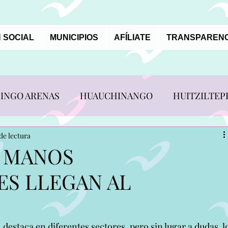
 SOCIAL
MUNICIPIOS
AFÍLIATE
TRANSPARENC
INGO ARENAS
HUAUCHINANGO
HUITZILTEP
REVISTAS ALIANCISTAS
de lectura
 MANOS
ES LLEGAN AL
N PEDRO YELOIXTLAHUACA
TEPANCO DE LÓPEZ
ERRERO
XAYACATLAN DE BRAVO
ZACAPOAXTL
, destaca en diferentes sectores, pero sin lugar a dudas, l