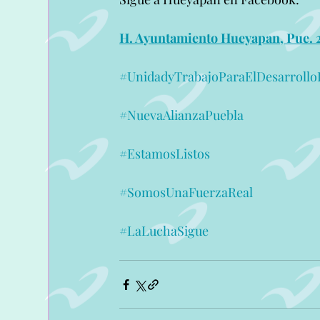
H. Ayuntamiento Hueyapan, Pue. 
#UnidadyTrabajoParaElDesarroll
#NuevaAlianzaPuebla
#EstamosListos
#SomosUnaFuerzaReal
#LaLuchaSigue