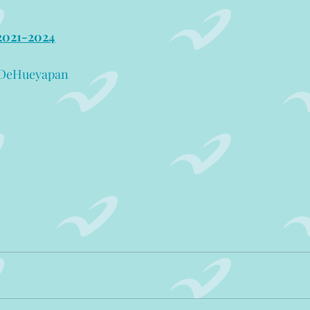
2021-2024
oDeHueyapan