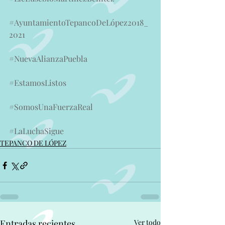
#AyuntamientoTepancoDeLópez2018_
2021
#NuevaAlianzaPuebla
#EstamosListos
#SomosUnaFuerzaReal
#LaLuchaSigue
TEPANCO DE LÓPEZ
Entradas recientes
Ver todo