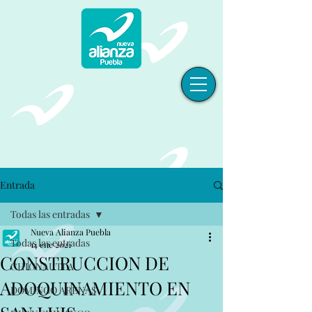
Entrada
Todas las entradas
Nueva Alianza Puebla
Todas las entradas
14 ene 2021
CONSTRUCCION DE
CHIGNAUTLA
ADOQUINAMIENTO EN
DOMINGO ARENAS