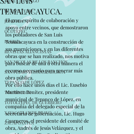
SAN LUIS
HUAUCHINANGO
TEMALACAYUCA.
HUITZILTEPEC
El gran espíritu de colaboración y 
JONOTLA
apoyo entre vecinos, que demostraron 
OCOTEPEC
los pobladores de San Luis 
PUEBLA
Temalacayuca en la construcción de 
sus guarniciones, y en las diferentes 
REVISTAS ALIANCISTAS
obras que se han realizado, nos motiva 
SAN NICOLAS DE LOS RANCHOS
para buscar de una u otra manera el 
recurso necesario para generar más 
SAN PEDRO YELOIXTLAHUACA
obra pública.
TEPANCO DE LÓPEZ
Por ello hace unos días el Lic. Eusebio 
Martínez Benítez, presidente 
TOCHIMILCO
municipal de Tepanco de López, en 
TOTOLTEPEC DE GUERRERO
compañía del delegado especial de la 
XAYACATLAN DE BRAVO
secretaria de gobernación, Lic. Hugo 
Guarneros, el presidente del comité de 
ZACAPOAXTLA
obra, Andrés de Jesús Velázquez, y el 