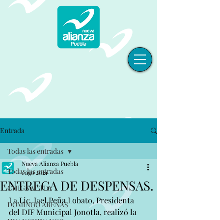
Entrada
Todas las entradas
Nueva Alianza Puebla
Todas las entradas
1 ago 2021
ENTREGA DE DESPENSAS.
CHIGNAUTLA
La Lic. Jael Peña Lobato, Presidenta 
DOMINGO ARENAS
del DIF Municipal Jonotla, realizó la 