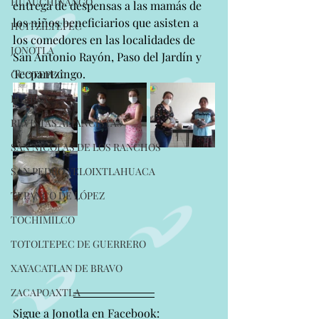
HUAUCHINANGO
entrega de despensas a las mamás de 
los niños beneficiarios que asisten a 
HUITZILTEPEC
los comedores en las localidades de 
JONOTLA
San Antonio Rayón, Paso del Jardín y 
Tecpantzingo.
OCOTEPEC
PUEBLA
REVISTAS ALIANCISTAS
SAN NICOLAS DE LOS RANCHOS
SAN PEDRO YELOIXTLAHUACA
TEPANCO DE LÓPEZ
TOCHIMILCO
TOTOLTEPEC DE GUERRERO
XAYACATLAN DE BRAVO
ZACAPOAXTLA
Sigue a Jonotla en Facebook: