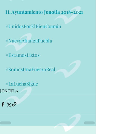
H. Ayuntamiento Jonotla 2018-2021
#UnidosPorElBienComún
#NuevaAlianzaPuebla
#EstamosListos
#SomosUnaFuerzaReal
#LaLuchaSigue
JONOTLA