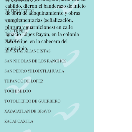
HUAUCHINANGO
cabildo, dieron el banderazo de inicio 
HUITZILTEPEC
de obra de adoquinamiento y obras 
complementarias (señalización, 
JONOTLA
pintura y guarniciones) en calle 
OCOTEPEC
Ignacio López Rayón, en la colonia 
PUEBLA
San Felipe, en la cabecera del 
municipio.
REVISTAS ALIANCISTAS
SAN NICOLAS DE LOS RANCHOS
SAN PEDRO YELOIXTLAHUACA
TEPANCO DE LÓPEZ
TOCHIMILCO
TOTOLTEPEC DE GUERRERO
XAYACATLAN DE BRAVO
ZACAPOAXTLA