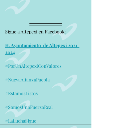
Sigue a Altepexi en Facebook:
H. Ayuntamiento  de Altepexi 2021-
2024
#PorUnAltepexiConValores
#NuevaAlianzaPuebla
#EstamosListos
#SomosUnaFuerzaReal
#LaLuchaSigue