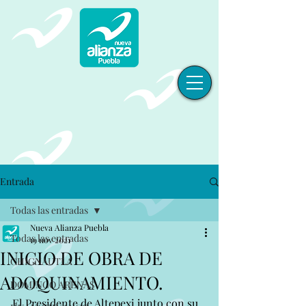
Entrada
Todas las entradas
Nueva Alianza Puebla
Todas las entradas
19 nov 2021
INICIO DE OBRA DE
CHIGNAUTLA
ADOQUINAMIENTO.
DOMINGO ARENAS
El Presidente de Altepexi junto con su 