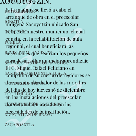
XOCOYOTZIN.
HUAUCHINANGO
Esta mañana se llevó a cabo el 
HUITZILTEPEC
arranque de obra en el preescolar 
JONOTLA
indígena Xocoyotzin ubicado San 
Felipe de muestro municipio, el cual 
OCOTEPEC
consta, en la rehabilitación de aula 
PUEBLA
regional, el cual beneficiará las 
REVISTAS ALIANCISTAS
actividades que realizan los pequeños 
para desarrollar un mejor aprendizaje. 
SAN NICOLAS DE LOS RANCHOS
El C. Miguel Rafael Feliciano en 
SAN PEDRO YELOIXTLAHUACA
compañía de su cuerpo de regidores se 
dieron cita alrededor de las 11:00 hrs 
TEPANCO DE LÓPEZ
del día de hoy jueves 16 de diciembre 
TOCHIMILCO
en las instalaciones del preescolar 
TOTOLTEPEC DE GUERRERO
dónde también atendieron las 
necesidades de la institución.
XAYACATLAN DE BRAVO
ZACAPOAXTLA