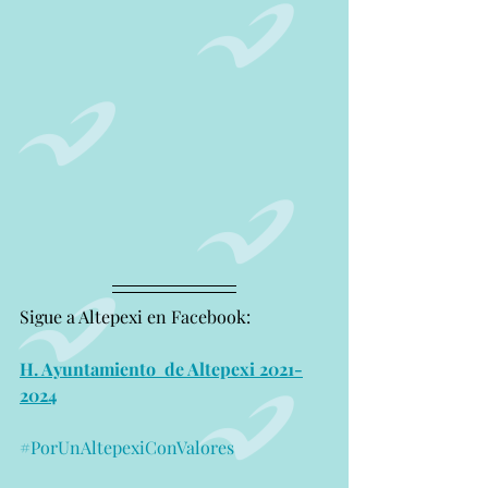
Sigue a Altepexi en Facebook:
H. Ayuntamiento  de Altepexi 2021-
2024
#PorUnAltepexiConValores