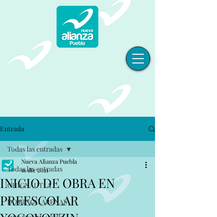
Entrada
Todas las entradas
Nueva Alianza Puebla
Todas las entradas
16 dic 2021
INICIO DE OBRA EN
CHIGNAUTLA
PREESCOLAR
DOMINGO ARENAS