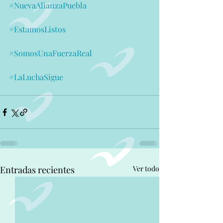
#NuevaAlianzaPuebla
#EstamosListos
#SomosUnaFuerzaReal
#LaLuchaSigue
Entradas recientes
Ver todo