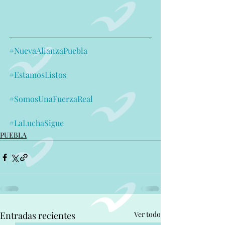
#NuevaAlianzaPuebla
#EstamosListos
#SomosUnaFuerzaReal
#LaLuchaSigue
PUEBLA
Entradas recientes
Ver todo