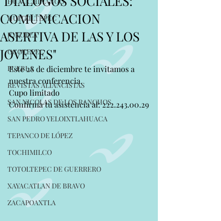
"DIALOGOS SOCIALES:
HUAUCHINANGO
COMUNICACION
HUITZILTEPEC
ASERTIVA DE LAS Y LOS
JONOTLA
JOVENES"
OCOTEPEC
PUEBLA
Este 28 de diciembre te invitamos a 
nuestra conferencia.
REVISTAS ALIANCISTAS
Cupo limitado
SAN NICOLAS DE LOS RANCHOS
Confirma tu asistencia al: 222.243.00.29
SAN PEDRO YELOIXTLAHUACA
TEPANCO DE LÓPEZ
TOCHIMILCO
TOTOLTEPEC DE GUERRERO
XAYACATLAN DE BRAVO
ZACAPOAXTLA