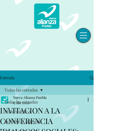
Entrada
Todas las entradas
Nueva Alianza Puebla
Todas las entradas
17 dic 2020
INVITACION A LA
CHIGNAUTLA
CONFERENCIA
DOMINGO ARENAS