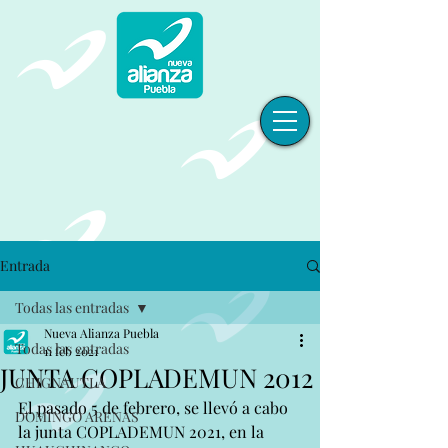
Entrada
Todas las entradas
Nueva Alianza Puebla
Todas las entradas
11 feb 2021
JUNTA COPLADEMUN 2012
CHIGNAUTLA
El pasado 5 de febrero, se llevó a cabo 
DOMINGO ARENAS
la junta COPLADEMUN 2021, en la 