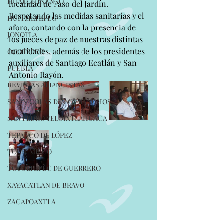
HUAUCHINANGO
localidad de Paso del Jardín. 
Respetando las medidas sanitarias y el 
HUITZILTEPEC
aforo, contando con la presencia de 
JONOTLA
los jueces de paz de nuestras distintas 
localidades, además de los presidentes 
OCOTEPEC
auxiliares de Santiago Ecatlán y San 
PUEBLA
Antonio Rayón.
REVISTAS ALIANCISTAS
SAN NICOLAS DE LOS RANCHOS
SAN PEDRO YELOIXTLAHUACA
TEPANCO DE LÓPEZ
TOCHIMILCO
TOTOLTEPEC DE GUERRERO
XAYACATLAN DE BRAVO
ZACAPOAXTLA