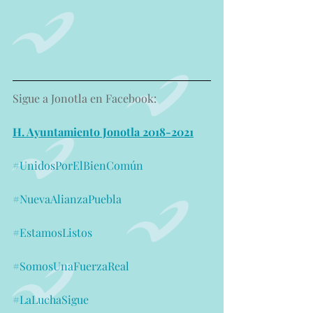
Sigue a Jonotla en Facebook:
H. Ayuntamiento Jonotla 2018-2021
#UnidosPorElBienComún
#NuevaAlianzaPuebla
#EstamosListos
#SomosUnaFuerzaReal
#LaLuchaSigue