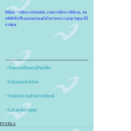
https://video.wixstatic.com/video/08de29_69
e86bd57fb14a5aa5194d3f13c51002/240p/mp4/fil
e.mp4
#NuevaAlianzaPuebla
#EstamosListos
#SomosUnaFuerzaReal
#LaLuchaSigue
PUEBLA