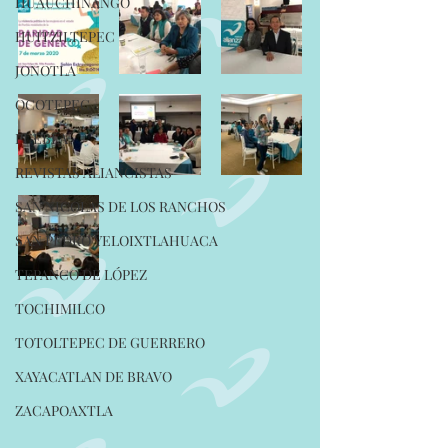
HUAUCHINANGO
HUITZILTEPEC
JONOTLA
OCOTEPEC
PUEBLA
REVISTAS ALIANCISTAS
SAN NICOLAS DE LOS RANCHOS
SAN PEDRO YELOIXTLAHUACA
TEPANCO DE LÓPEZ
TOCHIMILCO
TOTOLTEPEC DE GUERRERO
XAYACATLAN DE BRAVO
ZACAPOAXTLA