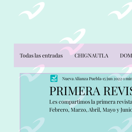
CIO
NOSOTROS
ESTRUCTURA
COMUNICACIÓN
Todas las entradas
CHIGNAUTLA
DOM
JONOTLA
OCOTEPEC
PUEBLA
Nueva Alianza Puebla
15 jun 2022
1 mi
PRIMERA REVI
Les compartimos la primera revista 
SAN NICOLAS DE LOS RANCHOS
SA
Febrero, Marzo, Abril, Mayo y Juni
TOCHIMILCO
TOTOLTEPEC DE GU