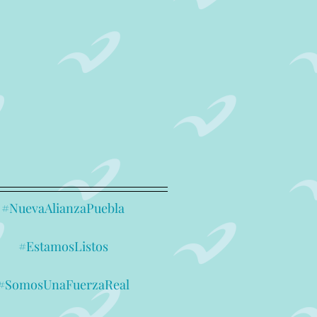
#NuevaAlianzaPuebla
#EstamosListos
#SomosUnaFuerzaReal