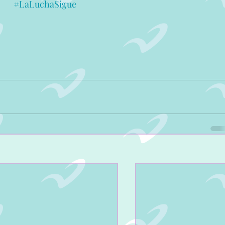
#LaLuchaSigue