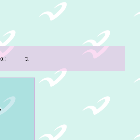
IA
CONTÁCTANOS
EC
, 
A