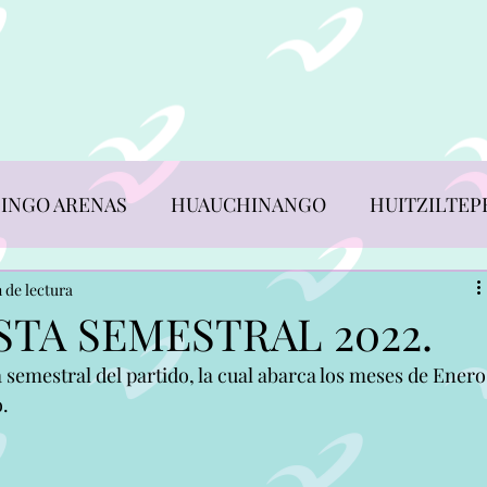
 SOCIAL
MUNICIPIOS
AFÍLIATE
TRANSPARENC
INGO ARENAS
HUAUCHINANGO
HUITZILTEP
REVISTAS ALIANCISTAS
n de lectura
STA SEMESTRAL 2022.
semestral del partido, la cual abarca los meses de Enero
N PEDRO YELOIXTLAHUACA
TEPANCO DE LÓPEZ
o.
ERRERO
XAYACATLAN DE BRAVO
ZACAPOAXTL