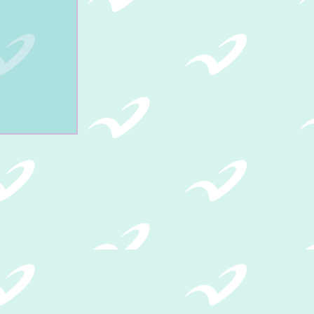
A
.
e Dorado, 72070 Puebla, Pue.