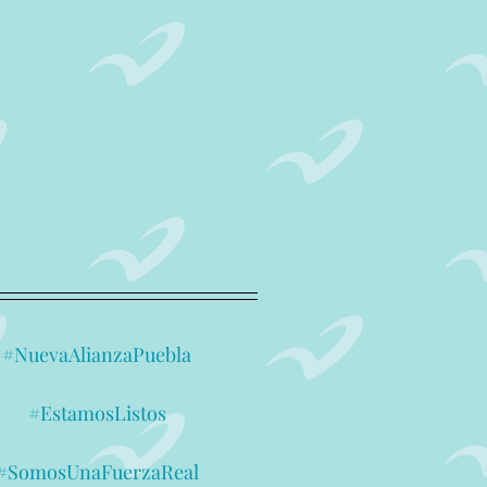
#NuevaAlianzaPuebla
#EstamosListos
#SomosUnaFuerzaReal