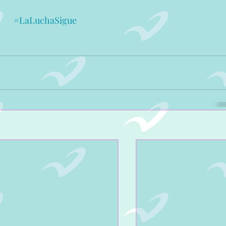
#LaLuchaSigue