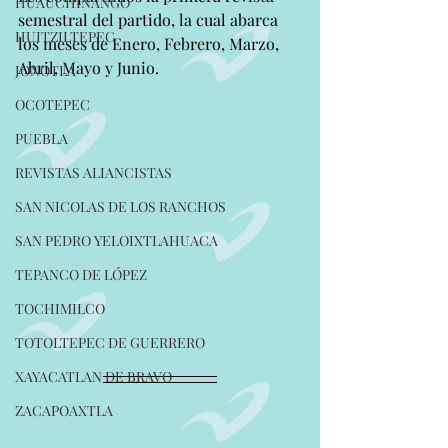
HUAUCHINANGO
semestral del partido, la cual abarca 
HUITZILTEPEC
los meses de Enero, Febrero, Marzo, 
Abril, Mayo y Junio.
JONOTLA
OCOTEPEC
PUEBLA
REVISTAS ALIANCISTAS
SAN NICOLAS DE LOS RANCHOS
SAN PEDRO YELOIXTLAHUACA
TEPANCO DE LÓPEZ
TOCHIMILCO
TOTOLTEPEC DE GUERRERO
XAYACATLAN DE BRAVO
ZACAPOAXTLA