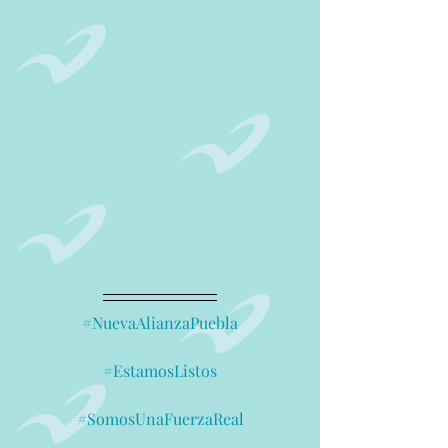
#NuevaAlianzaPuebla
#EstamosListos
#SomosUnaFuerzaReal