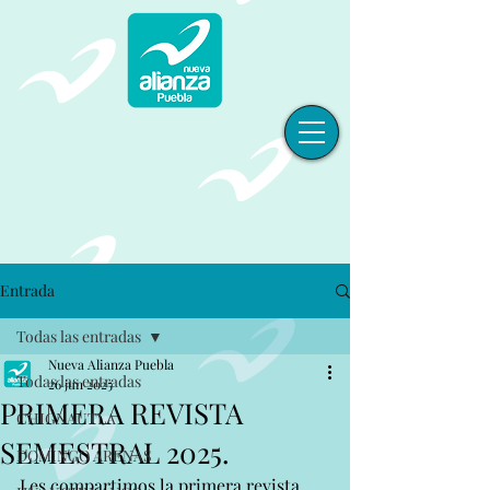
Entrada
Todas las entradas
Nueva Alianza Puebla
Todas las entradas
26 jun 2025
PRIMERA REVISTA
CHIGNAUTLA
SEMESTRAL 2025.
DOMINGO ARENAS
Les compartimos la primera revista 