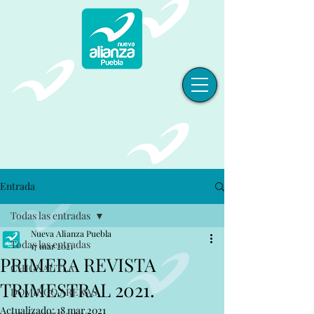
Entrada
Todas las entradas
Nueva Alianza Puebla
Todas las entradas
17 mar 2021
PRIMERA REVISTA
CHIGNAUTLA
TRIMESTRAL 2021.
DOMINGO ARENAS
Actualizado:
18 mar 2021