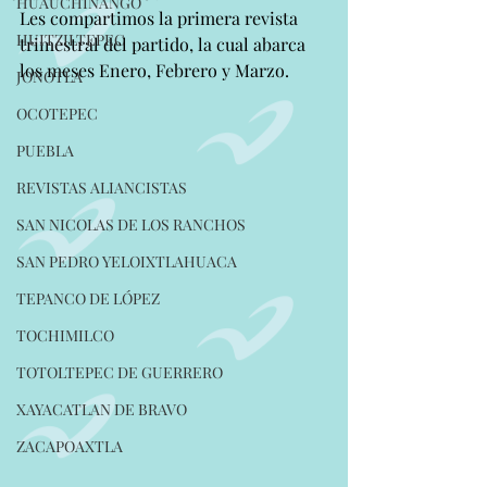
HUAUCHINANGO
Les compartimos la primera revista 
HUITZILTEPEC
trimestral del partido, la cual abarca 
los meses Enero, Febrero y Marzo.
JONOTLA
OCOTEPEC
PUEBLA
REVISTAS ALIANCISTAS
SAN NICOLAS DE LOS RANCHOS
SAN PEDRO YELOIXTLAHUACA
TEPANCO DE LÓPEZ
TOCHIMILCO
TOTOLTEPEC DE GUERRERO
XAYACATLAN DE BRAVO
ZACAPOAXTLA