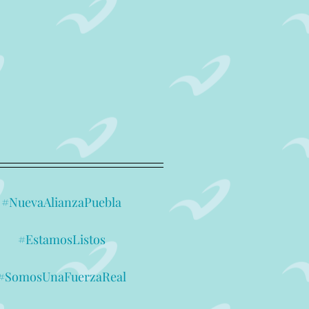
#NuevaAlianzaPuebla
#EstamosListos
#SomosUnaFuerzaReal