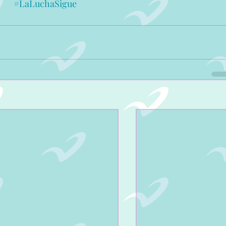
#LaLuchaSigue