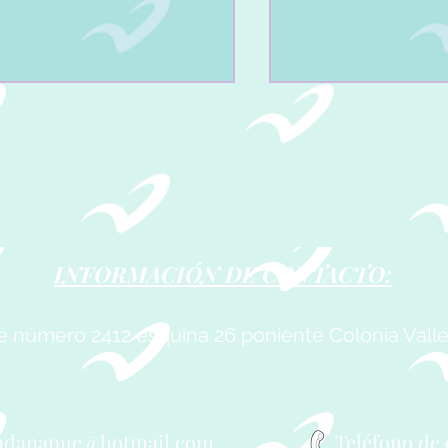
INFORMACIÓN DE CONTACTO:
GUNDA REVISTA
PRIMERA REVIST
MESTRAL 2026.
TRIMESTRAL 2026
te número 2412 esquina 26 poniente Colonia Vall
ndanapue@hotmail.com
Teléfono de 