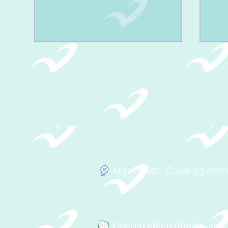
PRIMERA REVISTA
SE
SEMESTRAL 2026.
TRI
Dirección:
Calle 33 nor
Correo
electrónico:
age