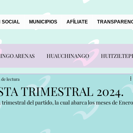
 SOCIAL
MUNICIPIOS
AFÍLIATE
TRANSPARENC
INGO ARENAS
HUAUCHINANGO
HUITZILTEP
REVISTAS ALIANCISTAS
 de lectura
STA TRIMESTRAL 2024.
trimestral del partido, la cual abarca los meses de Enero
N PEDRO YELOIXTLAHUACA
TEPANCO DE LÓPEZ
ERRERO
XAYACATLAN DE BRAVO
ZACAPOAXTL