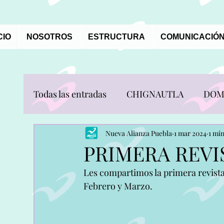
CIO
NOSOTROS
ESTRUCTURA
COMUNICACIÓN
Todas las entradas
CHIGNAUTLA
DOM
JONOTLA
OCOTEPEC
PUEBLA
Nueva Alianza Puebla
1 mar 2024
1 min
PRIMERA REVI
Les compartimos la primera revista 
SAN NICOLAS DE LOS RANCHOS
SA
Febrero y Marzo.
TOCHIMILCO
TOTOLTEPEC DE GU