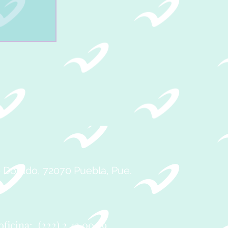
A
.
e Dorado, 72070 Puebla, Pue.
oficina:
(222) 2 43 00 29