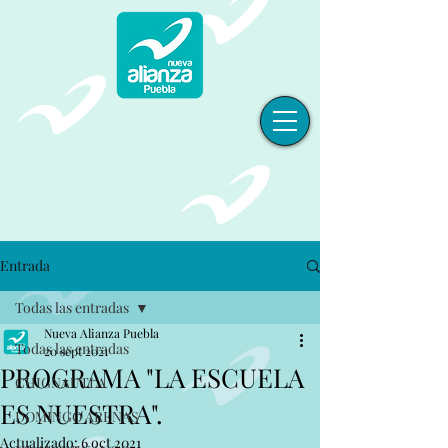
Entrada
Todas las entradas
Nueva Alianza Puebla
Todas las entradas
20 sept 2021
PROGRAMA "LA ESCUELA
CHIGNAUTLA
ES NUESTRA".
DOMINGO ARENAS
Actualizado:
6 oct 2021