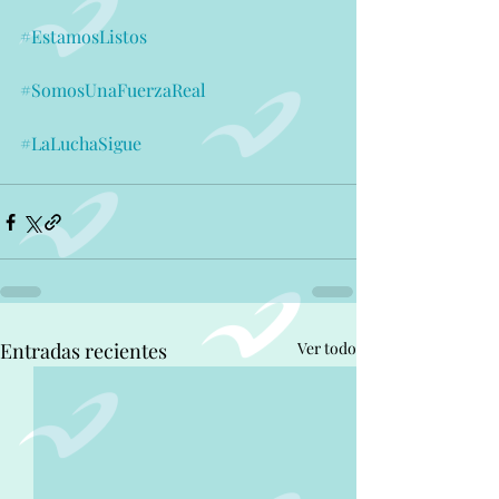
#EstamosListos
#SomosUnaFuerzaReal
#LaLuchaSigue
Entradas recientes
Ver todo