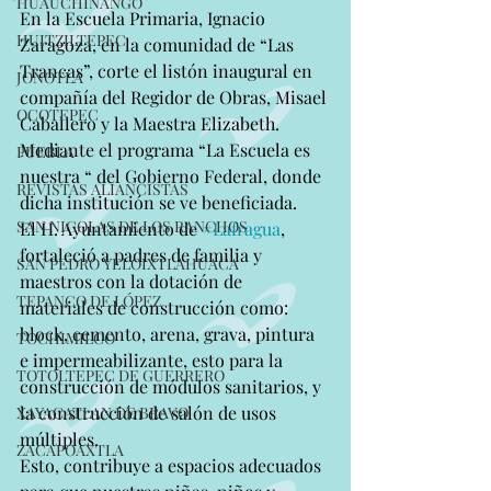
HUAUCHINANGO
En la Escuela Primaria, Ignacio 
HUITZILTEPEC
Zaragoza, en la comunidad de “Las 
Trancas”, corte el listón inaugural en 
JONOTLA
compañía del Regidor de Obras, Misael 
OCOTEPEC
Caballero y la Maestra Elizabeth.
Mediante el programa “La Escuela es 
PUEBLA
nuestra “ del Gobierno Federal, donde 
REVISTAS ALIANCISTAS
dicha institución se ve beneficiada.
SAN NICOLAS DE LOS RANCHOS
El H. Ayuntamiento de 
#Lafragua
, 
fortaleció a padres de familia y 
SAN PEDRO YELOIXTLAHUACA
maestros con la dotación de 
TEPANCO DE LÓPEZ
materiales de construcción como: 
block, cemento, arena, grava, pintura 
TOCHIMILCO
e impermeabilizante, esto para la 
TOTOLTEPEC DE GUERRERO
construcción de módulos sanitarios, y 
la construcción de salón de usos 
XAYACATLAN DE BRAVO
múltiples. 
ZACAPOAXTLA
Esto, contribuye a espacios adecuados 