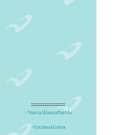
#NuevaAlianzaPuebla
#EstamosListos