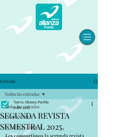
Entrada
Todas las entradas
Nueva Alianza Puebla
Todas las entradas
9 dic 2025
SEGUNDA REVISTA
CHIGNAUTLA
SEMESTRAL 2025.
DOMINGO ARENAS
Les compartimos la segunda revista 