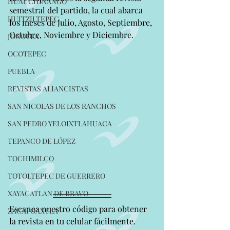
HUAUCHINANGO
semestral del partido, la cual abarca 
HUITZILTEPEC
los meses de Julio, Agosto, Septiembre, 
Octubre, Noviembre y Diciembre.
JONOTLA
OCOTEPEC
PUEBLA
REVISTAS ALIANCISTAS
SAN NICOLAS DE LOS RANCHOS
SAN PEDRO YELOIXTLAHUACA
TEPANCO DE LÓPEZ
TOCHIMILCO
TOTOLTEPEC DE GUERRERO
XAYACATLAN DE BRAVO
Escanea nuestro código para obtener 
ZACAPOAXTLA
la revista en tu celular fácilmente.