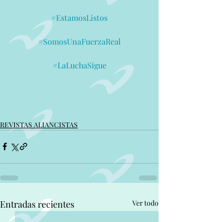
#EstamosListos
#SomosUnaFuerzaReal
#LaLuchaSigue
REVISTAS ALIANCISTAS
Entradas recientes
Ver todo