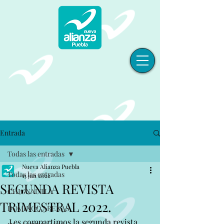
Entrada
Todas las entradas
Nueva Alianza Puebla
Todas las entradas
15 jun 2022
SEGUNDA REVISTA
CHIGNAUTLA
TRIMESTRAL 2022.
DOMINGO ARENAS
Les compartimos la segunda revista 