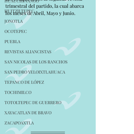
HUAUCHINANGO
trimestral del partido, la cual abarca 
HUITZILTEPEC
los meses de Abril, Mayo y Junio.
JONOTLA
OCOTEPEC
PUEBLA
REVISTAS ALIANCISTAS
SAN NICOLAS DE LOS RANCHOS
SAN PEDRO YELOIXTLAHUACA
TEPANCO DE LÓPEZ
TOCHIMILCO
TOTOLTEPEC DE GUERRERO
XAYACATLAN DE BRAVO
ZACAPOAXTLA