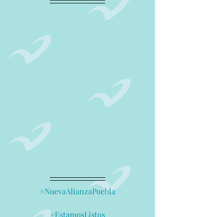
#NuevaAlianzaPuebla
#EstamosListos