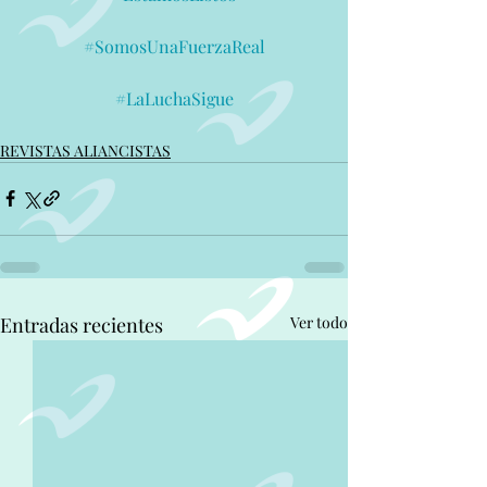
#SomosUnaFuerzaReal
#LaLuchaSigue
REVISTAS ALIANCISTAS
Entradas recientes
Ver todo