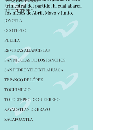
HUAUCHINANGO
trimestral del partido, la cual abarca 
HUITZILTEPEC
los meses de Abril, Mayo y Junio.
JONOTLA
OCOTEPEC
PUEBLA
REVISTAS ALIANCISTAS
SAN NICOLAS DE LOS RANCHOS
SAN PEDRO YELOIXTLAHUACA
TEPANCO DE LÓPEZ
TOCHIMILCO
TOTOLTEPEC DE GUERRERO
XAYACATLAN DE BRAVO
ZACAPOAXTLA