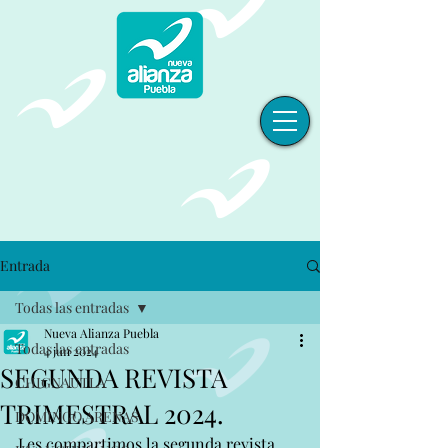
Entrada
Todas las entradas
Nueva Alianza Puebla
Todas las entradas
4 jun 2024
SEGUNDA REVISTA
CHIGNAUTLA
TRIMESTRAL 2024.
DOMINGO ARENAS
Les compartimos la segunda revista 