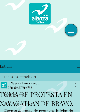
Entrada
Todas las entradas
Nueva Alianza Puebla
Todas las entradas
14 oct 2021
TOMA DE PROTESTA EN
CHIGNAUTLA
XAYACATLAN DE BRAVO.
DOMINGO ARENAS
Evento de toma de protesta, iniciando 