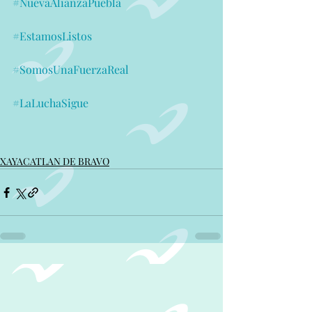
#NuevaAlianzaPuebla
#EstamosListos
#SomosUnaFuerzaReal
#LaLuchaSigue
XAYACATLAN DE BRAVO